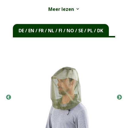
geïmpregneerd net is geschikt voor gebruik bij
Meer lezen
3
baby’s en jonge kinderen.
®
Care Plus
hoofdnetten worden gemaakt met
DE / EN / FR / NL / FI / NO / SE / PL / DK
een maasgrootte (mesh) van 900 gaatjes per
vierkante inch (2,54 cm), een draaddikte van 40
denier en een materiaalbesparende, 4-hoekige
ruitvormige mesh.
De hoofdnetten zijn gemaakt van duurzaam
polyestervezel. De niet-geïmpregneerde
hoofdnetten zijn machine wasbaar op 40 °C.
Gebruik bij voorkeur een chloorvrij wasmiddel.
Bewaar het hoofdnet altijd in het bijbehorende
hoesje op een donkere plaats.