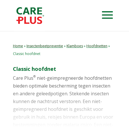
Home
»
Insectenbeetpreventie
»
Klamboes
»
Hoofdnetten
»
Classic hoofdnet
Classic hoofdnet
®
Care Plus
niet-geïmpregneerde hoofdnetten
bieden optimale bescherming tegen insecten
en andere geleedpotigen. Stekende insecten
kunnen de nachtrust verstoren. Een niet-
geïmpregneerd hoofdnet is geschikt voor
gebruik in huis, reisjes binnen Europa en voor
bestemmingen zonder malaria risico. Een niet-