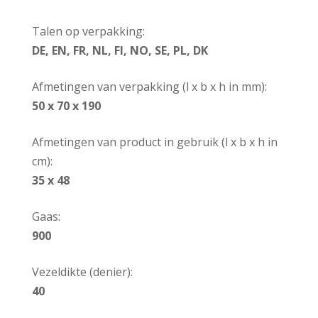
Talen op verpakking:
DE, EN, FR, NL, FI, NO, SE, PL, DK
Afmetingen van verpakking (l x b x h in mm):
50 x 70 x 190
Afmetingen van product in gebruik (l x b x h in
cm):
35 x 48
Gaas:
900
Vezeldikte (denier):
40