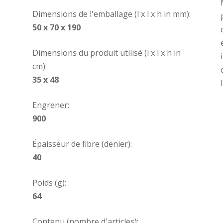
Dimensions de l'emballage (l x l x h in mm):
50 x 70 x 190
Dimensions du produit utilisé (l x l x h in
cm):
35 x 48
Engrener:
900
Épaisseur de fibre (denier):
40
Poids (g):
64
Contenu (nombre d'articles):