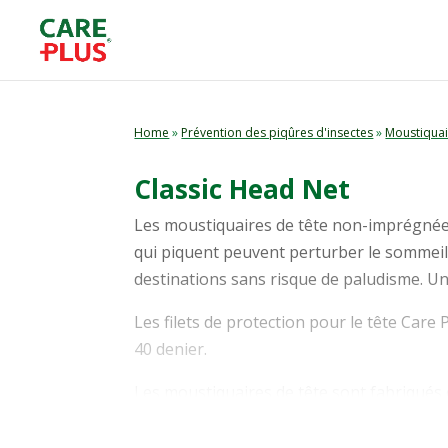
Home
»
Prévention des piqûres d'insectes
»
Moustiquai
Classic Head Net
Les moustiquaires de tête non-imprégnée
qui piquent peuvent perturber le sommeil.
destinations sans risque de paludisme. U
Les filets de protection pour le tête Care 
40 denier.
Les moustiquaires de tête sont fabriqués
jusqu’à 40°C. Utilisez de préférence un pr