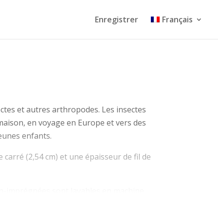
Enregistrer
Français
ctes et autres arthropodes. Les insectes
 maison, en voyage en Europe et vers des
eunes enfants.
 carré (2,54 cm) et une épaisseur de fil de
non-imprégnées sont lavables en machine
oujours à l’abri de la lumière.