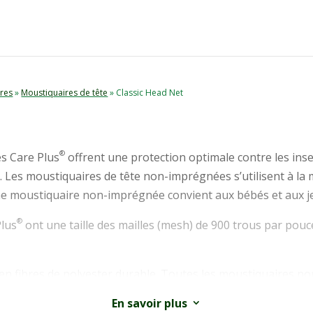
res
»
Moustiquaires de tête
» Classic Head Net
®
s Care Plus
offrent une protection optimale contre les inse
 Les moustiquaires de tête non-imprégnées s’utilisent à la
ne moustiquaire non-imprégnée convient aux bébés et aux j
®
Plus
ont une taille des mailles (mesh) de 900 trous par pouce
 en fibres de polyester durable. Toutes les moustiquaires 
oduit sans chlore. Rangez-la dans sa housse et conservez-la t
En savoir plus
3