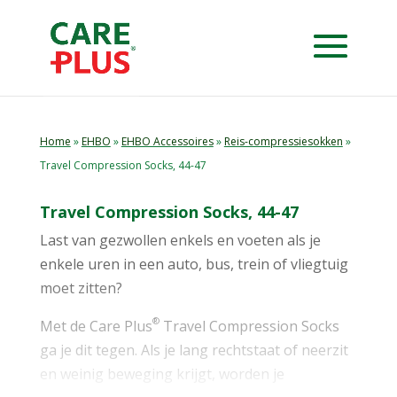
Home
»
EHBO
»
EHBO Accessoires
»
Reis-compressiesokken
»
Travel Compression Socks, 44-47
Travel Compression Socks, 44-47
Last van gezwollen enkels en voeten als je
enkele uren in een auto, bus, trein of vliegtuig
moet zitten?
®
Met de Care Plus
Travel Compression Socks
ga je dit tegen. Als je lang rechtstaat of neerzit
en weinig beweging krijgt, worden je