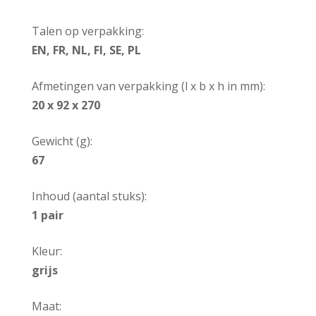
Talen op verpakking:
EN, FR, NL, FI, SE, PL
Afmetingen van verpakking (l x b x h in mm):
20 x 92 x 270
Gewicht (g):
67
Inhoud (aantal stuks):
1 pair
Kleur:
grijs
Maat: