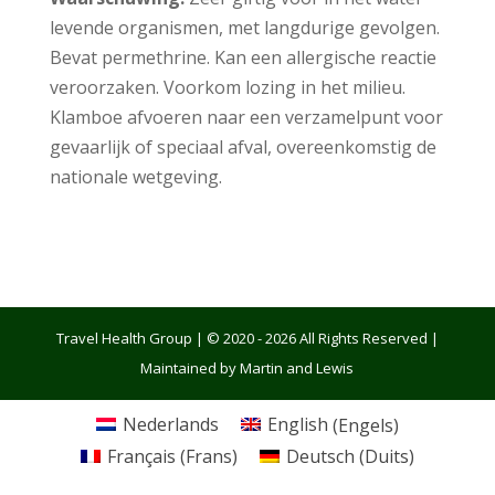
levende organismen, met langdurige gevolgen.
Bevat permethrine. Kan een allergische reactie
veroorzaken. Voorkom lozing in het milieu.
Klamboe afvoeren naar een verzamelpunt voor
gevaarlijk of speciaal afval, overeenkomstig de
nationale wetgeving.
Travel Health Group | © 2020 - 2026 All Rights Reserved |
Maintained by Martin and Lewis
Nederlands
English
(
Engels
)
Français
(
Frans
)
Deutsch
(
Duits
)