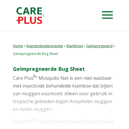
Home
»
Insectenbeetpreventie
»
Klamboes
»
Geïmpregneerd
»
Geïmpregneerde Bug Sheet
Geïmpregneerde Bug Sheet
®
Care Plus
Mosquito Net is een niet-wasbaar
®
met insecticide behandelde klamboe dat bijten
van muggen voorkomt. Alleen voor gebruik in
tropische gebieden tegen Anopheles muggen
en Aedes muggen.
®
Care Plus
muskietennetten worden gemaakt
®