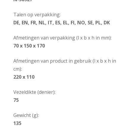
Talen op verpakking:
DE, EN, FR, NL, IT, ES, EL, FI, NO, SE, PL, DK
Afmetingen van verpakking (l x b x h in mm):
70 x 150 x 170
Afmetingen van product in gebruik (l x b x h in
cm):
220 x 110
Vezeldikte (denier):
75
Gewicht (g):
135