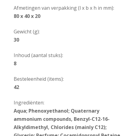
Afmetingen van verpakking (l x b x h in mm):
80 x 40 x 20
Gewicht (g):
30
Inhoud (aantal stuks):
8
Besteleenheid (items):
42
Ingrediënten:
Aqua; Phenoxyethanol; Quaternary
ammonium compounds, Benzyl-C12-16-
Alkyldimethyl, Chlorides (mainly C12);
Glycerin; Perfume; Cocamidopropyl Betaine