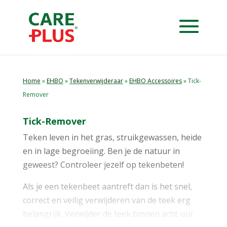
Home
»
EHBO
»
Tekenverwijderaar
»
EHBO Accessoires
» Tick-
Remover
Tick-Remover
Teken leven in het gras, struikgewassen, heide
en in lage begroeiing. Ben je de natuur in
geweest? Controleer jezelf op tekenbeten!
Als je een tekenbeet aantreft dan is het snel,
correct en veilig verwijderen van de teek erg
belangrijk. Verwijder de teek binnen acht uur