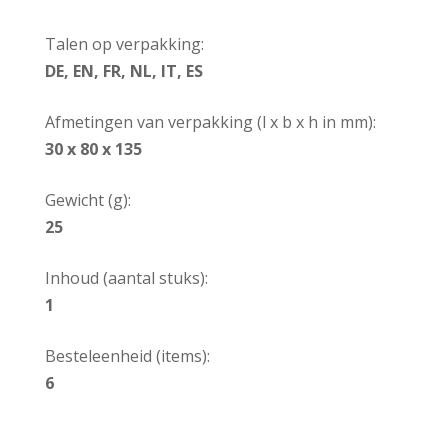
Talen op verpakking:
DE, EN, FR, NL, IT, ES
Afmetingen van verpakking (l x b x h in mm):
30 x 80 x 135
Gewicht (g):
25
Inhoud (aantal stuks):
1
Besteleenheid (items):
6