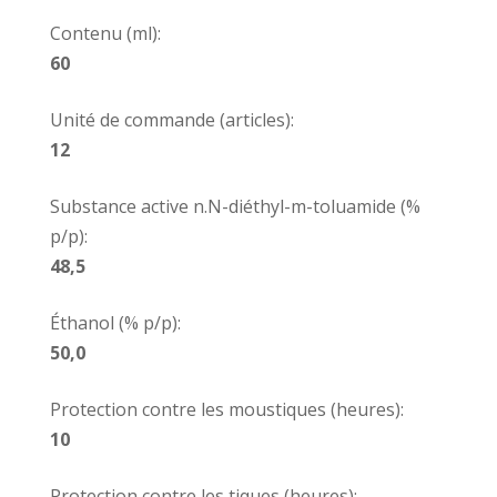
Contenu (ml):
60
Unité de commande (articles):
12
Substance active n.N-diéthyl-m-toluamide (%
p/p):
48,5
Éthanol (% p/p):
50,0
Protection contre les moustiques (heures):
10
Protection contre les tiques (heures):