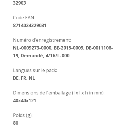
32903
groupes vulnérables tels que les femmes
enceintes, celles qui allaitent de ne pas utiliser
Code EAN:
®
de DEET. Choisissez dans ce cas Care Plus
8714024329031
Anti-Insect Natural à base d’extraits
d’eucalyptus citronné (Citriodiol).
Numéro d'enregistrement:
NL-0009273-0000, BE-2015-0009, DE-0011106-
w
19, Demandé, 4/16/L-000
Langues sur le pack:
DE, FR, NL
Dimensions de l'emballage (l x l x h in mm):
40x40x121
Poids (g):
80