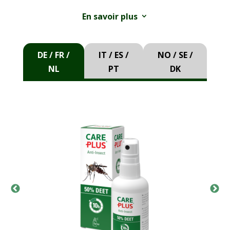
Lyme et l’encéphalite à tiques.
En savoir plus
3
®
Nos produits Care Plus
Anti-Insect DEET sont
disponibles à des concentrations de 30 %, 40 %
DE / FR /
IT / ES /
NO / SE /
et 50 %. Le pourcentage détermine la durée
NL
PT
DK
d’efficacité du produit. Quand ilsexplorent leur
environnement, les jeunes enfants mettent des
objets en bouche sans avoir conscience du
®
danger potentiel. Les produits Care Plus
Anti-
Insect DEET contiennent unesubstance inodore
et amère appelée Bitrex®. Bitrex® réduit le
risque d’ingestion du produit insectifuge.
DEET est l’acronyme du principe actif N,N-
diethyl-m-toluamide (n° CAS 134-62 -3).
DEET est le plus puissant produit insectifuge
pour la peau, adapté à toutes les destinations,