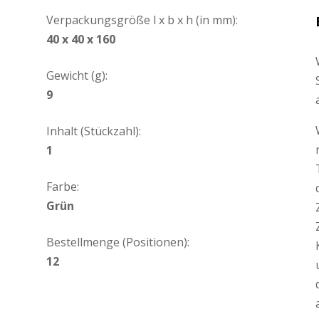
Verpackungsgröße l x b x h (in mm):
40 x 40 x 160
Gewicht (g):
9
Inhalt (Stückzahl):
1
Farbe:
Grün
Bestellmenge (Positionen):
12