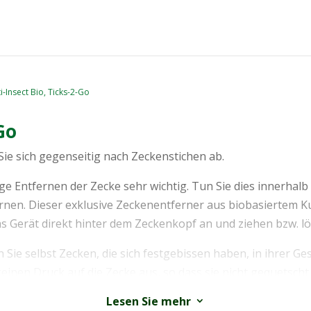
i-Insect Bio, Ticks-2-Go
Go
ie sich gegenseitig nach Zeckenstichen ab.
ge Entfernen der Zecke sehr wichtig. Tun Sie dies innerhal
fernen. Dieser exklusive Zeckenentferner aus biobasiertem K
s Gerät direkt hinter dem Zeckenkopf an und ziehen bzw. löf
Sie selbst Zecken, die sich festgebissen haben, in ihrer Ge
einen Druck auf die Zecke aus, so dass sie nicht gequetsch
m Schlüsselbund mitnehmen und ist so immer in Reichweite.
Lesen Sie mehr
3