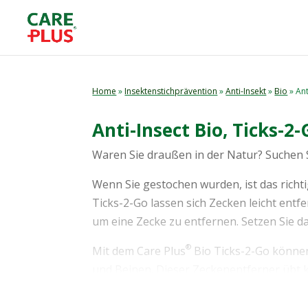
Home
»
Insektenstichprävention
»
Anti-Insekt
»
Bio
» Ant
Anti-Insect Bio, Ticks-2-
Waren Sie draußen in der Natur? Suchen S
Wenn Sie gestochen wurden, ist das richti
Ticks-2-Go lassen sich Zecken leicht ent
um eine Zecke zu entfernen. Setzen Sie da
®
Mit dem Care Plus
Bio Ticks-2-Go können 
und Beinen. Dieser Zeckenentferner übt k
®
Plus
Bio Ticks-2-Go lässt sich einfach a