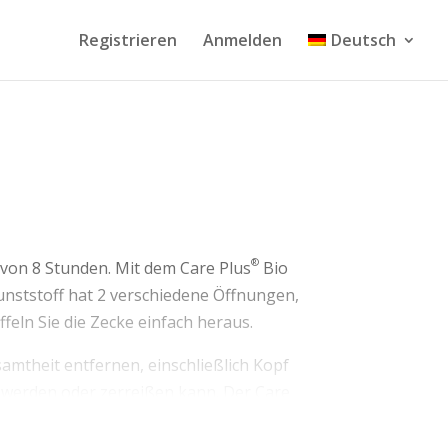
Registrieren
Anmelden
Deutsch
®
b von 8 Stunden. Mit dem Care Plus
Bio
unststoff hat 2 verschiedene Öffnungen,
feln Sie die Zecke einfach heraus.
samtheit entfernen, einschließlich Kopf
t werden oder zerreißen kann. Der Care